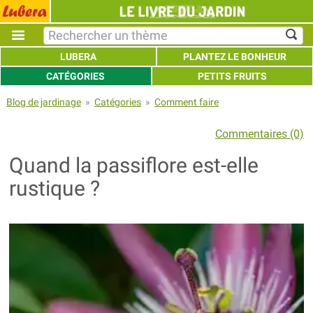
LUBERA
PLANTEZ LE BONHEUR
CATÉGORIES
PETITS FRUITS
Blog de jardinage
»
Catégories
»
Comment faire
Commentaires (0)
Quand la passiflore est-elle
rustique ?