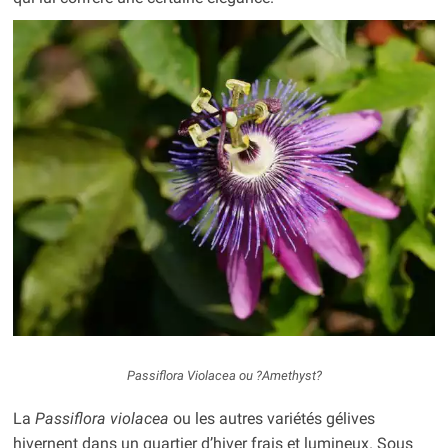
Passiflora Violacea
ou ?
Amethyst
?
La
Passiflora violacea
ou les autres variétés gélives
hivernent dans un quartier d’hiver frais et lumineux. Sous