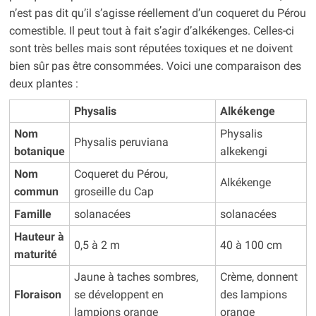
n’est pas dit qu’il s’agisse réellement d’un coqueret du Pérou
comestible. Il peut tout à fait s’agir d’alkékenges. Celles-ci
sont très belles mais sont réputées toxiques et ne doivent
bien sûr pas être consommées. Voici une comparaison des
deux plantes :
Physalis
Alkékenge
Nom
Physalis
Physalis peruviana
botanique
alkekengi
Nom
Coqueret du Pérou,
Alkékenge
commun
groseille du Cap
Famille
solanacées
solanacées
Hauteur à
0,5 à 2 m
40 à 100 cm
maturité
Jaune à taches sombres,
Crème, donnent
Floraison
se développent en
des lampions
lampions orange
orange