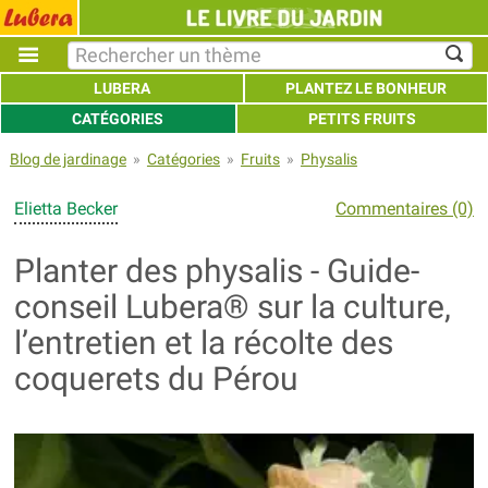
LUBERA
PLANTEZ LE BONHEUR
CATÉGORIES
PETITS FRUITS
Blog de jardinage
»
Catégories
»
Fruits
»
Physalis
Elietta Becker
Commentaires (0)
Planter des physalis - Guide-
conseil Lubera® sur la culture,
l’entretien et la récolte des
coquerets du Pérou