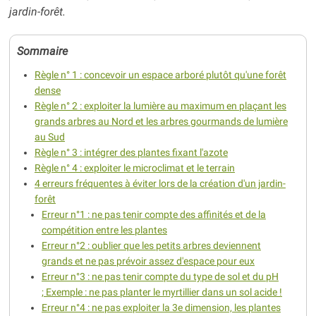
jardin-forêt.
Sommaire
Règle n° 1 : concevoir un espace arboré plutôt qu'une forêt
dense
Règle n° 2 : exploiter la lumière au maximum en plaçant les
grands arbres au Nord et les arbres gourmands de lumière
au Sud
Règle n° 3 : intégrer des plantes fixant l'azote
Règle n° 4 : exploiter le microclimat et le terrain
4 erreurs fréquentes à éviter lors de la création d'un jardin-
forêt
Erreur n°1 : ne pas tenir compte des affinités et de la
compétition entre les plantes
Erreur n°2 : oublier que les petits arbres deviennent
grands et ne pas prévoir assez d'espace pour eux
Erreur n°3 : ne pas tenir compte du type de sol et du pH
; Exemple : ne pas planter le myrtillier dans un sol acide !
Erreur n°4 : ne pas exploiter la 3e dimension, les plantes