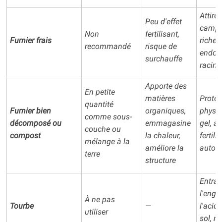
Attire 
Peu d'effet
campa
Non
fertilisant,
Fumier frais
riche 
recommandé
risque de
endom
surchauffe
racine
Apporte des
En petite
matières
Protec
quantité
Fumier bien
organiques,
physiq
comme sous-
décomposé ou
emmagasine
gel, a
couche ou
compost
la chaleur,
fertili
mélange à la
améliore la
autom
terre
structure
Entraî
l'engo
À ne pas
Tourbe
—
l'acid
utiliser
sol, m