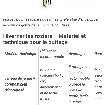
Image : pour les rosiers tiges, il est préférable d'envelopper
le point de greffe dans un voile non tissé.
Hiverner les rosiers – Matériel et
technique pour le buttage
Utilisation
Matériau/technique
Avantages
Remar
recommandée
Emmagasine
Première
Meille
la chaleur,
couche (10-15
selon 
Terreau de jardin +
reste meuble,
cm)
recher
compost bien
protège le
directement à
hortic
décomposé
point de
la base du
l'expé
greffe, facile
rosier
rosiér
à retirer