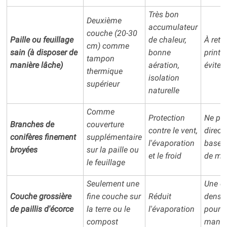
Très bon
Deuxième
accumulateur
couche (20-30
Paille ou feuillage
de chaleur,
À retir
cm) comme
sain (à disposer de
bonne
print
tampon
manière lâche)
aération,
éviter 
thermique
isolation
supérieur
naturelle
Comme
Protection
Ne pas
Branches de
couverture
contre le vent,
direct
conifères finement
supplémentaire
l'évaporation
base, 
broyées
sur la paille ou
et le froid
de mo
le feuillage
Seulement une
Une c
Couche grossière
fine couche sur
Réduit
dense 
de paillis d'écorce
la terre ou le
l'évaporation
pourrit
compost
manqu