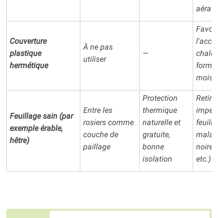
aérati
Favori
Couverture
l'accu
À ne pas
plastique
—
chaleu
utiliser
hermétique
format
moisi
Protection
Retirer
Entre les
thermique
impéra
Feuillage sain (par
rosiers comme
naturelle et
feuill
exemple érable,
couche de
gratuite,
malad
hêtre)
paillage
bonne
noires
isolation
etc.) !