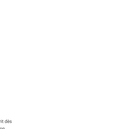
rit dès
son.