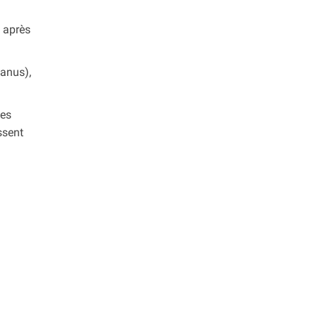
s après
ianus),
Les
ssent