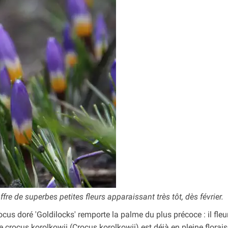
offre de superbes petites fleurs apparaissant très tôt, dès février.
ocus doré 'Goldilocks' remporte la palme du plus précoce : il fleu
e crocus korolkowii (Crocus korolkowii) est déjà en pleine florai