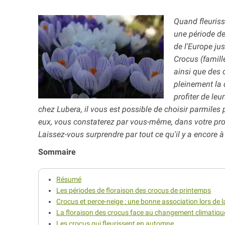
Quand fleuriss
une période de
de l'Europe ju
Crocus (famill
ainsi que des
pleinement la 
profiter de le
chez Lubera, il vous est possible de choisir parmiles 
eux, vous constaterez par vous-même, dans votre propr
Laissez-vous surprendre par tout ce qu'il y a encore à
Sommaire
Résumé
Les périodes de floraison des crocus de printemps
Crocus et perce-neige : une bonne association lors de l
La floraison des crocus face au changement climatiqu
Les crocus qui fleurissent en automne