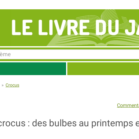
»
Crocus
Commenta
crocus : des bulbes au printemps 