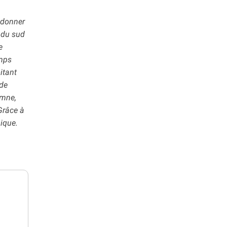
, donner
 du sud
e
emps
itant
 de
omne,
 Grâce à
ique.