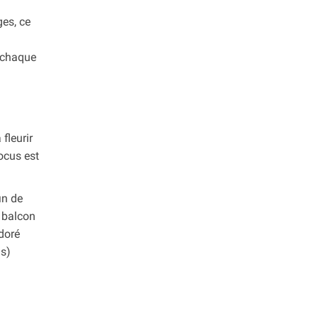
ges, ce
t chaque
fleurir
rocus est
in de
e balcon
 doré
us)