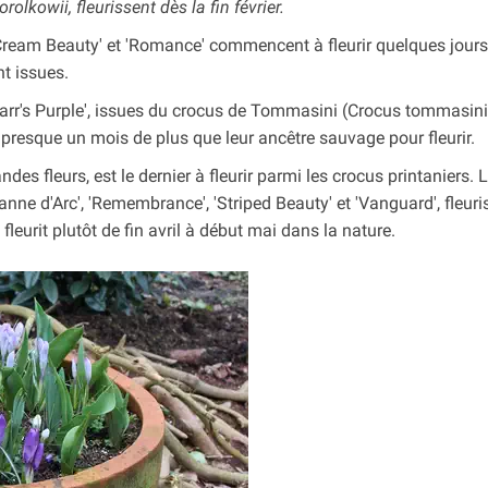
olkowii, fleurissent dès la fin février.
 'Cream Beauty' et 'Romance' commencent à fleurir quelques jour
t issues.
t 'Barr's Purple', issues du crocus de Tommasini (Crocus tommasin
presque un mois de plus que leur ancêtre sauvage pour fleurir.
es fleurs, est le dernier à fleurir parmi les crocus printaniers. 
nne d'Arc', 'Remembrance', 'Striped Beauty' et 'Vanguard', fleuri
leurit plutôt de fin avril à début mai dans la nature.