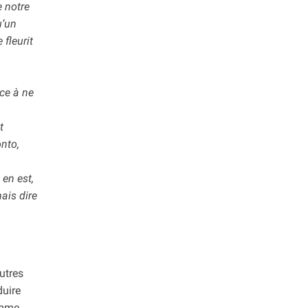
e notre
u’un
 fleurit
ce à ne
t
nto,
en est,
ais dire
utres
duire
omme