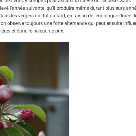
us de fleurs, y compris pour assurer la survie de l’espèce. Sans
élevé l’année suivante, qu’il produira même durant plusieurs ann
ns les vergers qui tôt ou tard, en raison de leur longue durée de
 on observe toujours une forte alternance qui peut ensuite influe
ières et donc le niveau de prix.