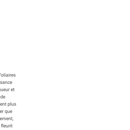
oliaires
issance
gueur et
nde
ment plus
ser que
uement,
fleurit