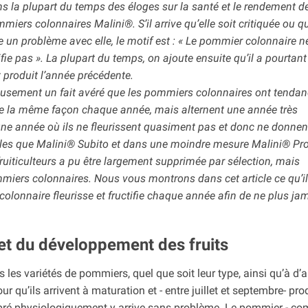
 la plupart du temps des éloges sur la santé et le rendement d
ers colonnaires Malini®. S’il arrive qu’elle soit critiquée ou q
e un problème avec elle, le motif est : « Le pommier colonnaire ne
ifie pas ». La plupart du temps, on ajoute ensuite qu’il a pourtant
roduit l’année précédente.
eusement un fait avéré que les pommiers colonnaires ont tendan
 de la même façon chaque année, mais alternent une année très
une année où ils ne fleurissent quasiment pas et donc ne donnen
les que Malini® Subito et dans une moindre mesure Malini® Pro
fruiticulteurs a pu être largement supprimée par sélection, mais
iers colonnaires. Nous vous montrons dans cet article ce qu’il 
olonnaire fleurisse et fructifie chaque année afin de ne plus jam
e et du développement des fruits
s variétés de pommiers, quel que soit leur type, ainsi qu’à d’a
our qu’ils arrivent à maturation et - entre juillet et septembre- pro
libré physiologiquement y arrive sans problème. Le pommier - c