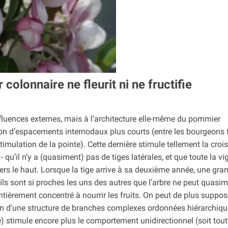
colonnaire ne fleurit ni ne fructifie
nfluences externes, mais à l’architecture elle-même du pommier
son d’espacements internodaux plus courts (entre les bourgeons f
timulation de la pointe). Cette dernière stimule tellement la cro
qu’il n’y a (quasiment) pas de tiges latérales, et que toute la vi
vers le haut. Lorsque la tige arrive à sa deuxième année, une gra
ils sont si proches les uns des autres que l’arbre ne peut quasi
entièrement concentré à nourrir les fruits. On peut de plus suppo
 non d’une structure de branches complexes ordonnées hiérarchiq
e) stimule encore plus le comportement unidirectionnel (soit tout 