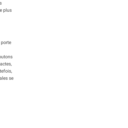
s
e plus
 porte
boutons
actes,
tefois,
ales se