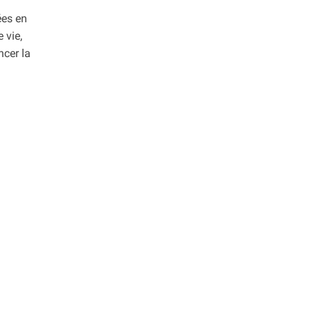
ées en
 vie,
ncer la