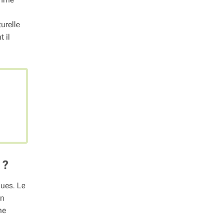
urelle
 il
 ?
ques. Le
en
ne