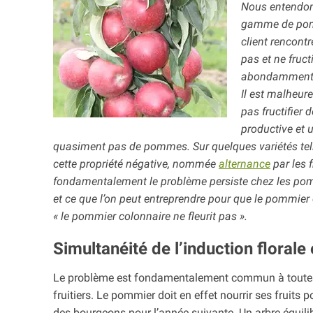
Nous entendons
gamme de pommi
client rencontr
pas et ne fruct
abondamment p
Il est malheur
pas fructifier
productive et 
quasiment pas de pommes. Sur quelques variétés tel
cette propriété négative, nommée
alternance
par les 
fondamentalement le problème persiste chez les pomm
et ce que l’on peut entreprendre pour que le pommier c
« le pommier colonnaire ne fleurit pas ».
Simultanéité de l’induction floral
Le problème est fondamentalement commun à toutes le
fruitiers. Le pommier doit en effet nourrir ses fruits p
des bourgeons pour l’année suivante. Un arbre équi