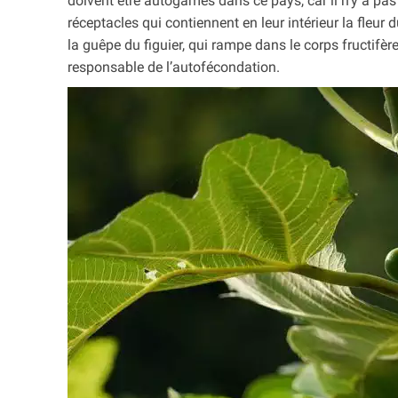
doivent être autogames dans ce pays, car il n’y a pas 
réceptacles qui contiennent en leur intérieur la fleur d
la guêpe du figuier, qui rampe dans le corps fructifèr
responsable de l’autofécondation.