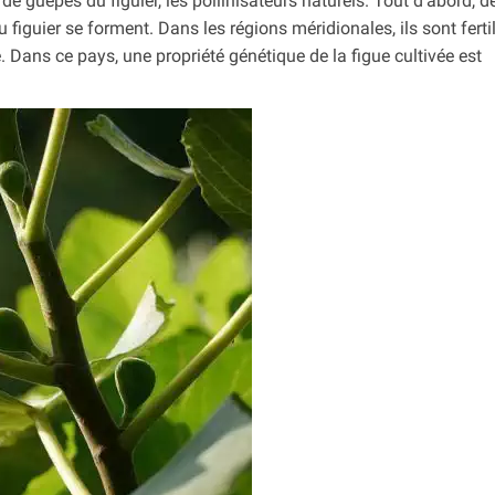
de guêpes du figuier, les pollinisateurs naturels. Tout d’abord, d
u figuier se forment. Dans les régions méridionales, ils sont ferti
e. Dans ce pays, une propriété génétique de la figue cultivée est