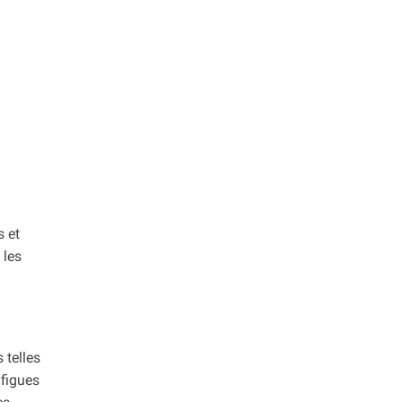
s et
 les
 telles
 figues