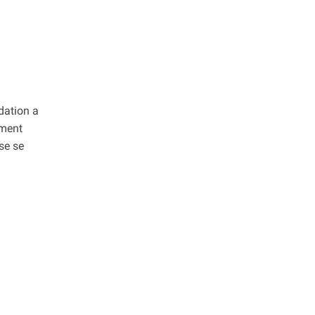
ndation a
ement
se se