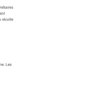
iétaires
ent
 récolte
nne. Les