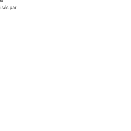
es
lisés par