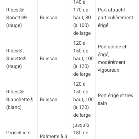
140 à
Ribest®
170 de
Port attractif
Sonette®
Buisson
haut, 80
particulièrement
(rouge)
(à 100)
érigé
de large
120 à
Port solide et
Ribes®t
150 de
érigé,
Susette®
Buisson
haut, 100
modérément
(rouge)
(à 120)
vigoureux
de large
120 à
Ribest®
150 de
Port érigé et très
Blanchette®
Buisson
haut, 100
sain
(blanc)
(à 120)
de large
jusqu'à
Groseilliers
180 de
Palmette à 3