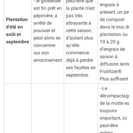
- le groseillier
peut-être que
engrais à
est fin prêt en
la plante n’est
présent, un peu
pépinière, a
pas très
Plantation
de compost
arrêté de
attrayante à
d’été en
dans le trou de
pousser et
cette saison,
août et
plantation ou
peut alors se
d’autant plus
septembre
10 à 20 g
concentrer
qu’elle
d’engrais de
sur son
commence
saison à
enracinement
déjà à perdre
diffusion lente
ses feuilles en
Frutilizer®
septembre.
Plus suffisent
- Le
décompactage
de la motte est
toujours
important, ici
peut-être
même