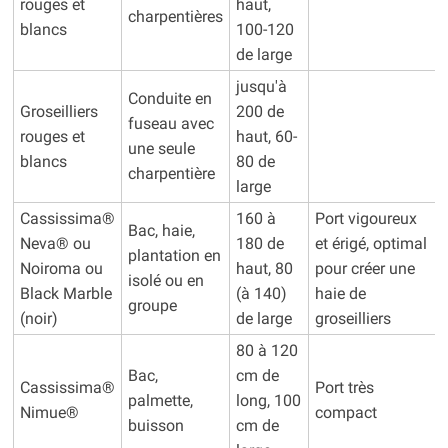
rouges et
haut,
charpentières
blancs
100-120
de large
jusqu'à
Conduite en
Groseilliers
200 de
fuseau avec
rouges et
haut, 60-
une seule
blancs
80 de
charpentière
large
Cassissima®
160 à
Port vigoureux
Bac, haie,
Neva® ou
180 de
et érigé, optimal
plantation en
Noiroma ou
haut, 80
pour créer une
isolé ou en
Black Marble
(à 140)
haie de
groupe
(noir)
de large
groseilliers
80 à 120
Bac,
cm de
Cassissima®
Port très
palmette,
long, 100
Nimue®
compact
buisson
cm de