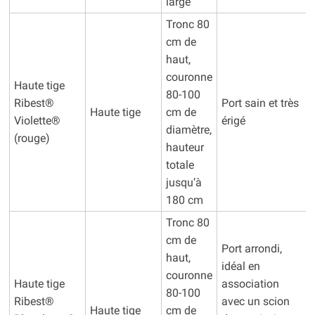
large
Tronc 80
cm de
haut,
couronne
Haute tige
80-100
Ribest®
Port sain et très
Haute tige
cm de
Violette®
érigé
diamètre,
(rouge)
hauteur
totale
jusqu’à
180 cm
Tronc 80
cm de
Port arrondi,
haut,
idéal en
couronne
Haute tige
association
80-100
Ribest®
avec un scion
Haute tige
cm de