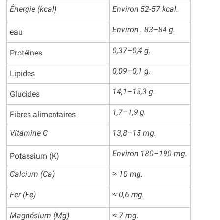
Énergie (kcal)
Environ 52-57 kcal.
Environ . 83–84 g.
eau
0,37–0,4 g.
Protéines
0,09–0,1 g.
Lipides
14,1–15,3 g.
Glucides
1,7–1,9 g.
Fibres alimentaires
Vitamine C
13,8–15 mg.
Environ 180–190 mg.
Potassium (K)
Calcium (Ca)
≈ 10 mg.
Fer (Fe)
≈ 0,6 mg.
Magnésium (Mg)
≈ 7 mg.