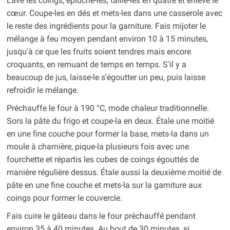
Lave les coings, épluche-les, taille-les en quatre et enlève le
cœur. Coupe-les en dés et mets-les dans une casserole avec
le reste des ingrédients pour la garniture. Fais mijoter le
mélange à feu moyen pendant environ 10 à 15 minutes,
jusqu'à ce que les fruits soient tendres mais encore
croquants, en remuant de temps en temps. S'il y a
beaucoup de jus, laisse-le s'égoutter un peu, puis laisse
refroidir le mélange.
Préchauffe le four à 190 °C, mode chaleur traditionnelle.
Sors la pâte du frigo et coupe-la en deux. Étale une moitié
en une fine couche pour former la base, mets-la dans un
moule à charnière, pique-la plusieurs fois avec une
fourchette et répartis les cubes de coings égouttés de
manière régulière dessus. Étale aussi la deuxième moitié de
pâte en une fine couche et mets-la sur la garniture aux
coings pour former le couvercle.
Fais cuire le gâteau dans le four préchauffé pendant
environ 35 à 40 minutes. Au bout de 30 minutes, si