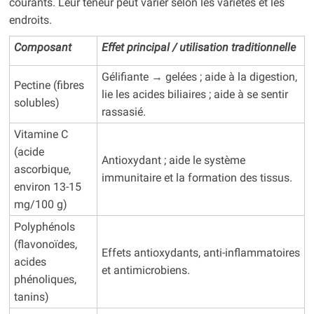
courants. Leur teneur peut varier selon les variétés et les
endroits.
Composant
Effet principal / utilisation traditionnelle
Gélifiante → gelées ; aide à la digestion,
Pectine (fibres
lie les acides biliaires ; aide à se sentir
solubles)
rassasié.
Vitamine C
(acide
Antioxydant ; aide le système
ascorbique,
immunitaire et la formation des tissus.
environ 13-15
mg/100 g)
Polyphénols
(flavonoïdes,
Effets antioxydants, anti-inflammatoires
acides
et antimicrobiens.
phénoliques,
tanins)