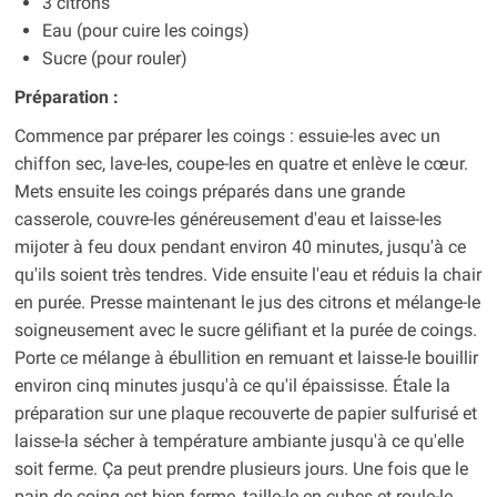
3 citrons
Eau (pour cuire les coings)
Sucre (pour rouler)
Préparation :
Commence par préparer les coings : essuie-les avec un
chiffon sec, lave-les, coupe-les en quatre et enlève le cœur.
Mets ensuite les coings préparés dans une grande
casserole, couvre-les généreusement d'eau et laisse-les
mijoter à feu doux pendant environ 40 minutes, jusqu'à ce
qu'ils soient très tendres. Vide ensuite l'eau et réduis la chair
en purée. Presse maintenant le jus des citrons et mélange-le
soigneusement avec le sucre gélifiant et la purée de coings.
Porte ce mélange à ébullition en remuant et laisse-le bouillir
environ cinq minutes jusqu'à ce qu'il épaississe. Étale la
préparation sur une plaque recouverte de papier sulfurisé et
laisse-la sécher à température ambiante jusqu'à ce qu'elle
soit ferme. Ça peut prendre plusieurs jours. Une fois que le
pain de coing est bien ferme, taille-le en cubes et roule-le