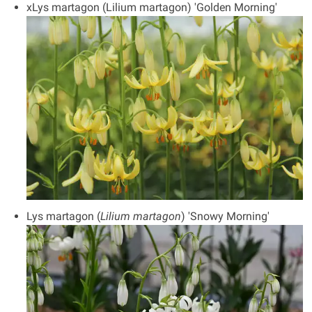
xLys martagon (Lilium martagon) 'Golden Morning'
Lys martagon (
Lilium martagon
) 'Snowy Morning'