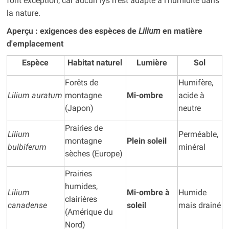
font exception, car aucun lys n'est adapté à l'humidité dans
la nature.
Aperçu : exigences des espèces de
Lilium
en matière
d'emplacement
Espèce
Habitat naturel
Lumière
Sol
Forêts de
Humifère,
Lilium auratum
montagne
Mi-ombre
acide à
(Japon)
neutre
Prairies de
Lilium
Perméable,
montagne
Plein soleil
bulbiferum
minéral
sèches (Europe)
Prairies
humides,
Lilium
Mi-ombre à
Humide
clairières
canadense
soleil
mais drainé
(Amérique du
Nord)