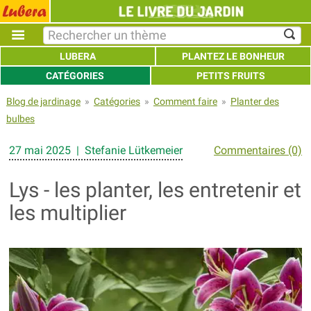
LUBERA
PLANTEZ LE BONHEUR
CATÉGORIES
PETITS FRUITS
Blog de jardinage
»
Catégories
»
Comment faire
»
Planter des
bulbes
27 mai 2025 | Stefanie Lütkemeier
Commentaires (0)
Lys - les planter, les entretenir et
les multiplier