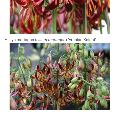
Lys martagon (
Lilium martagon
) 'Arabian Knight'