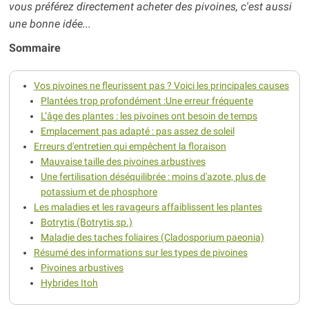
vous préférez directement acheter des pivoines, c'est aussi
une bonne idée...
Sommaire
Vos pivoines ne fleurissent pas ? Voici les principales causes
Plantées trop profondément :Une erreur fréquente
L’âge des plantes : les pivoines ont besoin de temps
Emplacement pas adapté : pas assez de soleil
Erreurs d'entretien qui empêchent la floraison
Mauvaise taille des pivoines arbustives
Une fertilisation déséquilibrée : moins d'azote, plus de
potassium et de phosphore
Les maladies et les ravageurs affaiblissent les plantes
Botrytis (Botrytis sp.)
Maladie des taches foliaires (Cladosporium paeonia)
Résumé des informations sur les types de pivoines
Pivoines arbustives
Hybrides Itoh