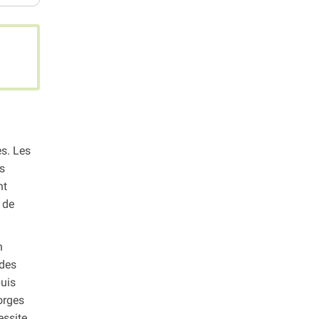
es. Les
es
nt
 de
n
 des
puis
orges
essite