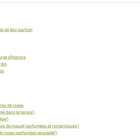
rte de leur parfum
rgé d'histoire
rdin
es
res de roses
umé dans le temps')
gie')
ses de massif parfumées et romantiques')
e roses parfumées ensoleillé')