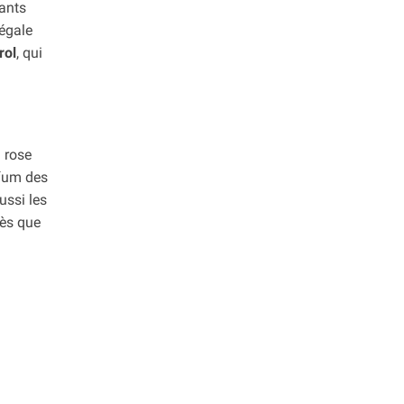
sants
négale
rol
, qui
 rose
rfum des
ussi les
Dès que