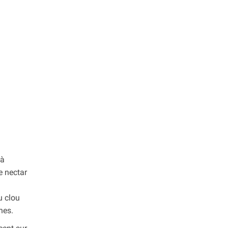
 à
e nectar
u clou
hes.