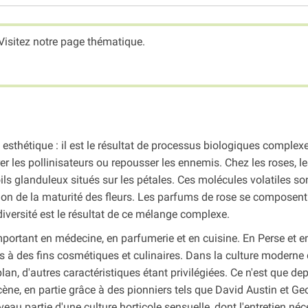
Visitez notre page thématique.
esthétique : il est le résultat de processus biologiques complex
er les pollinisateurs ou repousser les ennemis. Chez les roses, l
ls glanduleux situés sur les pétales. Ces molécules volatiles so
tion de la maturité des fleurs. Les parfums de rose se composent
iversité est le résultat de ce mélange complexe.
mportant en médecine, en parfumerie et en cuisine. En Perse et e
és à des fins cosmétiques et culinaires. Dans la culture moderne
an, d'autres caractéristiques étant privilégiées. Ce n'est que de
cène, en partie grâce à des pionniers tels que David Austin et Ge
au partie d'une culture horticole sensuelle, dont l'entretien néc