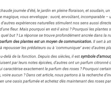
haude journée d'été, le jardin en pleine floraison, et soudain, u
ue magique, vous enveloppe : sucré, envoûtant, incomparable – 
d'autres expériences naturelles stimulent nos sens aussi direc
'une fleur. Mais pourquoi en est-il ainsi ? Pourquoi les plantes 
s quel but ? La réponse se trouve profondément ancrée dans la n
 parfum des plantes est un moyen de communication.
Il sert à at
, à repousser les prédateurs ou à 'communiquer' avec d'autres pl
u-delà de la fonction. Depuis des siècles, il
est
symbole d'amour,
uisent par leurs notes épicées, d'autres ont un parfum citronné ou
ui caractérise exactement le parfum des roses ? Pourquoi certai
, voire aucun ? Dans cet article, nous partons à la recherche d'in
n en une oasis parfumée et achetez dès maintenant
des roses pa