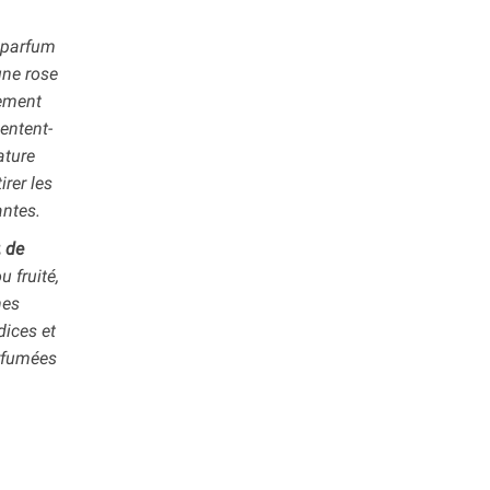
n parfum
une rose
tement
sentent-
ature
tirer les
antes.
 de
 fruité,
nes
dices et
rfumées