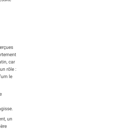
perçues
ortement
tin, car
un rôle :
fum le
e
agisse.
nt, un
ière