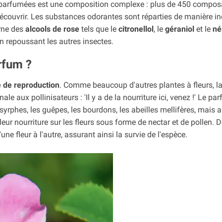
ses parfumées est une composition complexe : plus de 450 compo
découvrir. Les substances odorantes sont réparties de manière i
erne des
alcools de rose
tels que le
citronellol
, le
géraniol
et le
né
 en repoussant les autres insectes.
rfum ?
e de reproduction
. Comme beaucoup d'autres plantes à fleurs, la
e aux pollinisateurs : 'Il y a de la nourriture ici, venez !' Le pa
s syrphes, les guêpes, les bourdons, les abeilles mellifères, mais a
eur nourriture sur les fleurs sous forme de nectar et de pollen. 
'une fleur à l'autre, assurant ainsi la survie de l'espèce.