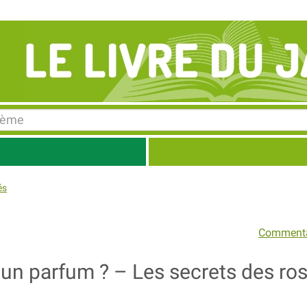
és
Commenta
s un parfum ? – Les secrets des ro