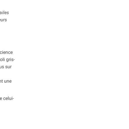
ailes
eurs
science
li gris-
us sur
nt une
 celui-