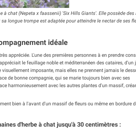
 à chat (Nepeta x faassenii) 'Six Hills Giants'. Elle possède des 
sa longue trompe est adaptée pour atteindre le nectar de ses fl
ccompagnement idéale
rès appréciée. L'une des premières personnes à en prendre con
 appréciait le feuillage noble et méditerranéen des cataires, d'un jo
e visuellement imposante, mais elles ne prennent jamais le dess
ivace de bonne compagnie, qui se marie toujours bien avec ses
elace harmonieusement avec les autres plantes d'un massif, créa
ement bien à l'avant d'un massif de fleurs ou même en bordure de
naines d'herbe à chat jusqu'à 30 centimètres :