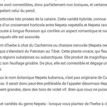
es sont comestibles, donc parfaitement non toxiques, et certain
elant celui du persil.
ticoles très prisées de la cataire. Cette variété hybride, connue
e d'un croisement horticole entre Nepeta nepetella et Nepeta ra
uste à longue floraison qui confère un aspect romantique et na
squels elle est associée.
om d'herbe à chat du Cachemire ou chataire nervurée (Nepeta ne
 s'étendant du Pakistan au Tibet. Cette plante vivace, qui fleu
 régions subalpines ou subarctiques. Elle produit de magnifiqu
c son feuillage grisâtre. De plus, elle est comestible et dégage u
s.
us le nom botanique Nepeta kubanica, n'est pas originaire de C
e. Il serait donc peut-être préférable de l'appeler désormais Ne
ement grandes, dans des tons de violet vif. Bien que nous ne puis
et variétés du genre Nepeta : lorsque vous plantez de l'herbe à c