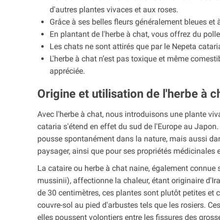
d'autres plantes vivaces et aux roses.
Grâce à ses belles fleurs généralement bleues et à 
En plantant de l'herbe à chat, vous offrez du pol
Les chats ne sont attirés que par le Nepeta catar
L'herbe à chat n’est pas toxique et même comestibl
appréciée.
Origine et utilisation de l'herbe à c
Avec l'herbe à chat, nous introduisons une plante viva
cataria s'étend en effet du sud de l'Europe au Japon. 
pousse spontanément dans la nature, mais aussi dans
paysager, ainsi que pour ses propriétés médicinales 
La cataire ou herbe à chat naine, également connue
mussinii), affectionne la chaleur, étant originaire d'I
de 30 centimètres, ces plantes sont plutôt petites 
couvre-sol au pied d'arbustes tels que les rosiers. C
elles poussent volontiers entre les fissures des gross