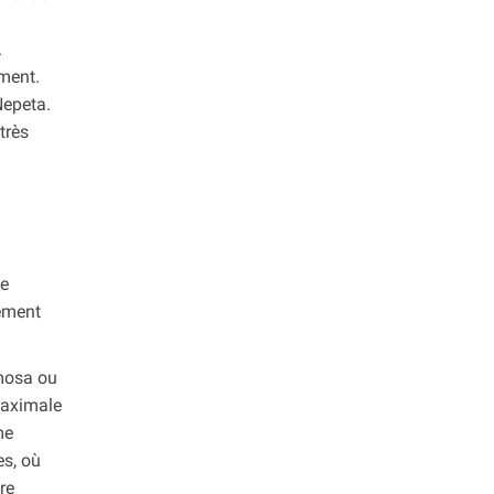
.
mment.
Nepeta.
très
le
gement
emosa ou
 maximale
me
es, où
re