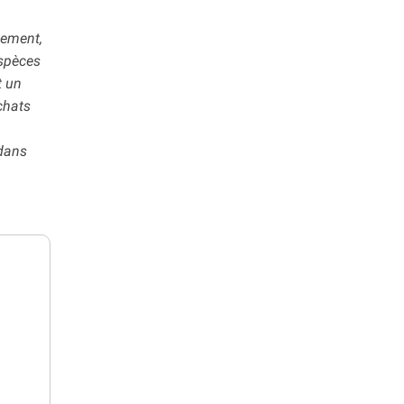
lement,
espèces
t un
chats
 dans