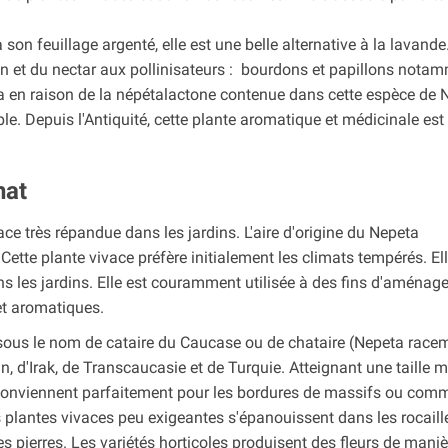
son feuillage argenté, elle est une belle alternative à la lavande
len et du nectar aux pollinisateurs : bourdons et papillons nota
ia en raison de la népétalactone contenue dans cette espèce de 
e. Depuis l'Antiquité, cette plante aromatique et médicinale est 
hat
ce très répandue dans les jardins. L'aire d'origine du Nepeta
Cette plante vivace préfère initialement les climats tempérés. El
 les jardins. Elle est couramment utilisée à des fins d'aména
et aromatiques.
 sous le nom de cataire du Caucase ou de chataire (Nepeta rac
ran, d'Irak, de Transcaucasie et de Turquie. Atteignant une taille
et conviennent parfaitement pour les bordures de massifs ou com
es plantes vivaces peu exigeantes s'épanouissent dans les rocaill
es pierres. Les variétés horticoles produisent des fleurs de maniè