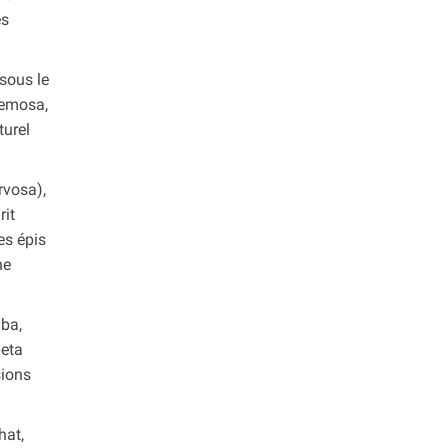
es
 sous le
cemosa,
turel
rvosa),
rit
es épis
ne
uba,
peta
sions
hat,