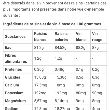
être détectés dans le vin provenant des raisins - certains des
plus importants sont présentés dans notre vue d’ensemble
suivante :
Ingrédients de raisins et de vin à base de 100 grammes
Raisins
Raisins
Vin
Vin
Substances
blancs
colorés
blanc
rouge
Eau
81,2g
84,52g
88,2g
87g
Fibres
1,2g
1,2g
-
-
alimentaires
Protéines
0,36g
0,48g
0,1g
0,2g
Glucides
13,08g
15,38g
0,5g
0,3g
Calcium
17,5mg
18mg
9mg
8mg
Potassium
192mg
192mg
80mg
90mg
Magnésium
5,57mg
8,14mg
9mg
8mg
Sodium
12,3mg
18,27mg
3mg
4mg