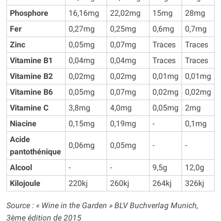
Phosphore
16,16mg
22,02mg
15mg
28mg
Fer
0,27mg
0,25mg
0,6mg
0,7mg
Zinc
0,05mg
0,07mg
Traces
Traces
Vitamine B1
0,04mg
0,04mg
Traces
Traces
Vitamine B2
0,02mg
0,02mg
0,01mg
0,01mg
Vitamine B6
0,05mg
0,07mg
0,02mg
0,02mg
Vitamine C
3,8mg
4,0mg
0,05mg
2mg
Niacine
0,15mg
0,19mg
-
0,1mg
Acide
0,06mg
0,05mg
-
-
pantothénique
Alcool
-
-
9,5g
12,0g
Kilojoule
220kj
260kj
264kj
326kj
Source : « Wine in the Garden » BLV Buchverlag Munich,
3ème édition de 2015