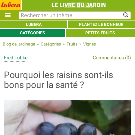
LUBERA
PLANTEZ LE BONHEUR
CATÉGORIES
PETITS FRUITS
Blog de jardinage
»
Catégories
»
Fruits
»
Vignes
Fred Lübke
Commentaires (0)
Pourquoi les raisins sont-ils
bons pour la santé ?