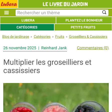
LUBERA
PLANTEZ LE BONHEUR
CATÉGORIES
PETITS FRUITS
Blog de jardinage
»
Catégories
»
Fruits
»
Groseilliers & Cassissiers
26 novembre 2025 | Reinhard Jank
Commentaires (0)
Multiplier les groseilliers et
cassissiers