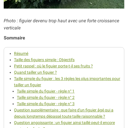
Photo : figuier devenu trop haut avec une forte croissance
verticale
Sommaire
Résumé
Taille des figuiers simple : Objectifs
Petit rappel : où le figuier porte-t-il ses fruits ?
Quand tailler un figuier ?
Taille simple du figuier : les 3 règles les plus importantes pour
tailler un figuier
Taille simple du figuier - règle n° 1
Taille simple du figuier - règle n° 2
Taille simple du figuier - règle n° 3
Question supplémentaire : que faire d'un figuier âgé qui a
depuis longtemps dépassé toute taille raisonnable ?
Question angoissante : un figuier ainsi taillé peut-il encore